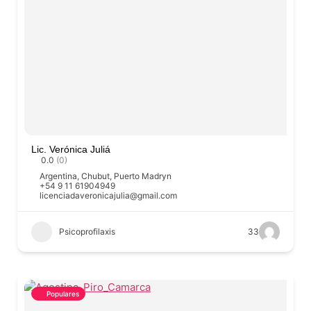
Lic. Verónica Juliá
0.0
(0)
Argentina
,
Chubut
,
Puerto Madryn
+54 9 11 61904949
licenciadaveronicajulia@gmail.com
Psicoprofilaxis
33
Populares