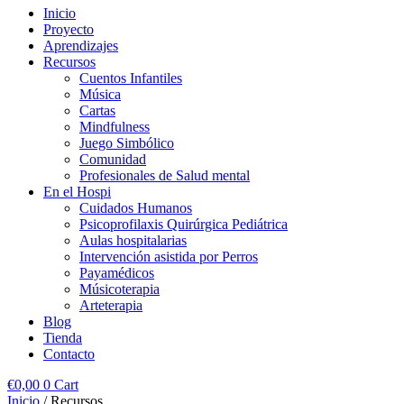
Inicio
Proyecto
Aprendizajes
Recursos
Cuentos Infantiles
Música
Cartas
Mindfulness
Juego Simbólico
Comunidad
Profesionales de Salud mental
En el Hospi
Cuidados Humanos
Psicoprofilaxis Quirúrgica Pediátrica
Aulas hospitalarias
Intervención asistida por Perros
Payamédicos
Músicoterapia
Arteterapia
Blog
Tienda
Contacto
€
0,00
0
Cart
Inicio
/ Recursos