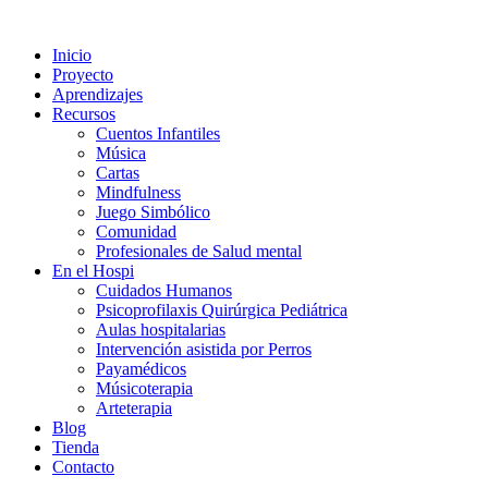
Ir
al
Inicio
contenido
Proyecto
Aprendizajes
Recursos
Cuentos Infantiles
Música
Cartas
Mindfulness
Juego Simbólico
Comunidad
Profesionales de Salud mental
En el Hospi
Cuidados Humanos
Psicoprofilaxis Quirúrgica Pediátrica
Aulas hospitalarias
Intervención asistida por Perros
Payamédicos
Músicoterapia
Arteterapia
Blog
Tienda
Contacto