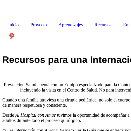
Inicio
Proyecto
Aprendizajes
Recursos
En 
0
Recursos para una Internac
Prevención Salud cuenta con un Equipo especializado para la Contenci
incluyendo la visita en el Centro de Salud. No para interve
Cuando una familia atraviesa una cirugía pediátrica, no solo
el cuerpo
de
manera respetuosa y consciente.
Desde
Al Hospital con Amor
tuvimos la oportunidad de acompañar a
adultos durante todo el proceso quirúrgico.
“Una internación con Amor y Respeto”
es la Guía que se entrega por